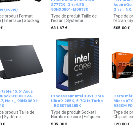
S77729, Gris/LED _
AspireGo
ue (copie)
90NX0801-M08T30
Gris _ NX
de produit Format
Type de produit Taille de
Type de pr
 | Interface | Stockage
l'écran | Système
l'écran | 
sse de rotation /
d'exploitation | Type de
d'exploita
€
631.67
€
505.00
€
e | Dimensions, Poids
processeur (Core /
processeur
ie 1 an constructeur.
Fréquence) | Type de
Fréquence)
mémoire | Type de carte
mémoire |
graphique | Stockage |
graphique 
Lecteur / Graveur,
Lecteur / 
Connecteurs externe |
Connecteu
Norme réseau | Spécificités |
Norme rése
Batterie | Couleur |
Batterie | 
Dimensions, Poids
Dimension
Garantie 1 an constructeur.
Garantie 1
rtable 15.6" Asus
tBook B1503CVA-
Processeur Intel 1851 Core
Carte mè
7, Noir _ 90NX0801-
Ultra9-285K, 5.7GHz Turbo
Micro ATX
10
_ BX80768285K
B850M F
e produit Taille de
Type de produit Socket |
Type de pr
an | Système
Nombre de core | Fréquence
Chipset co
oitation | Type de
du processeur | Mémoire
mémoire |
0
€
505.00
€
120.00
€
sseur (Core /
cache | Chipset graphique |
graphique
ence) | Type de
Spécificités
Externe | 