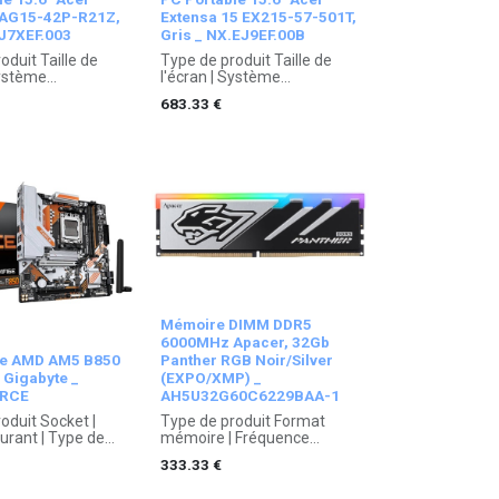
 AG15-42P-R21Z,
Extensa 15 EX215-57-501T,
.J7XEF.003
Gris _ NX.EJ9EF.00B
oduit Taille de
Type de produit Taille de
Système
l'écran | Système
tion | Type de
d'exploitation | Type de
683.33
€
 (Core /
processeur (Core /
 | Type de
Fréquence) | Type de
 Type de carte
mémoire | Type de carte
| Stockage |
graphique | Stockage |
Graveur,
Lecteur / Graveur,
rs externe |
Connecteurs externe |
au | Spécificités |
Norme réseau | Spécificités |
Couleur |
Batterie | Couleur |
s, Poids
Dimensions, Poids
 an constructeur.
Garantie 1 an constructeur.
Mémoire DIMM DDR5
6000MHz Apacer, 32Gb
re AMD AM5 B850
Panther RGB Noir/Silver
 Gigabyte _
(EXPO/XMP) _
ORCE
AH5U32G60C6229BAA-1
oduit Socket |
Type de produit Format
urant | Type de
mémoire | Fréquence
 Chipset
mémoire | Capacité
333.33
€
 | Connecteurs
mémoire | Latence | Couleur
Réseaux | Format
Garantie 10 ans