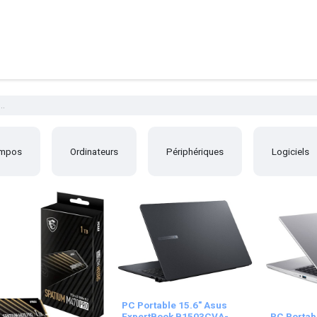
sants
Ordinateurs
Périphériques
Réseaux
Cables
Geek
mpos
Ordinateurs
Périphériques
Logiciels
PC Portable 15.6" Asus
ExpertBook B1503CVA-
PC Portab