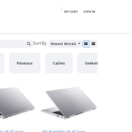
MY CART
SIGN IN
eries/Mobilier
Pièces détachées
Configurateur
Sort By:
Newest Arrivals
AM
Réseraux
Cables
Geekeries
AM
(Zen
le 15.6" Acer
PC Portable 15.6" Acer