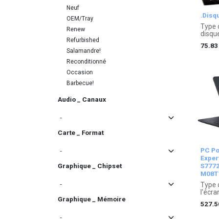
Neuf
.Disq
OEM/Tray
Type 
Renew
disque
Refurbished
| Vite
75.83
lectur
Salamandre!
Garant
Reconditionné
Occasion
Barbecue!
Audio _ Canaux
Carte _ Format
PC Po
Exper
S7772
Graphique _ Chipset
M08T
Type d
l'écr
Graphique _ Mémoire
d'expl
527.5
proce
Fréqu