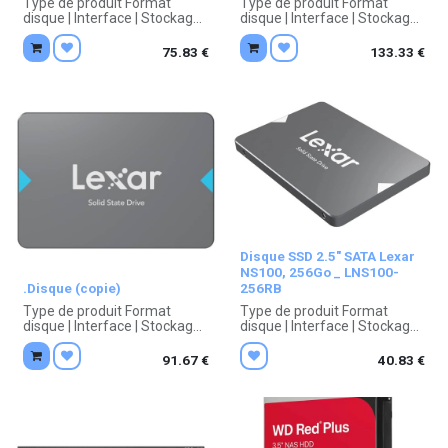
Type de produit Format
Type de produit Format
disque | Interface | Stockage |
disque | Interface | Stockage |
Vitesse de rotation / lecture |
Vitesse de rotation / lecture |
Dimensions, Poids
Dimensions, Poids
75.83
€
133.33
€
Garantie 1 an constructeur.
Garantie 1 an constructeur.
Disque SSD 2.5" SATA Lexar
NS100, 256Go _ LNS100-
.Disque (copie)
256RB
Type de produit Format
Type de produit Format
disque | Interface | Stockage |
disque | Interface | Stockage |
Vitesse de rotation / lecture |
Vitesse de rotation / lecture |
Dimensions, Poids
Dimensions, Poids
91.67
€
40.83
€
Garantie 1 an constructeur.
Garantie 1 an constructeur.