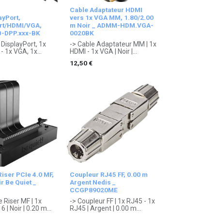
Cable Adaptateur HDMI
ayPort,
vers 1x VGA MM, 1.80/2.00
rt/HDMI/VGA,
m Noir _ ADMM-HDM.VGA-
B-DPP.xxx-BK
0020BK
 DisplayPort, 1x
-> Cable Adaptateur MM | 1x
 1x VGA, 1x
HDMI - 1x VGA | Noir |
isplayPort | Noir
1.80/2.00 m
12,50
€
 1 an constructeur.
. Garantie 1 an constructeur.
iser PCIe 4.0 MF,
Coupleur RJ45 FF, 0.00 m
r Be Quiet _
Argent Nedis _
CCGP89020ME
e Riser MF | 1x
-> Coupleur FF | 1x RJ45 - 1x
6 | Noir | 0.20 m
RJ45 | Argent | 0.00 m
 3 ans
. Garantie 1 an constructeur.