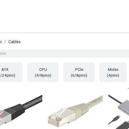
posants
Ordinateurs
Périphériques
Réseaux
Cables
G
ts
Cables
ATX
CPU
PCIe
Molex
/24pins)
(4/8pins)
(6/8pins)
(4pins)