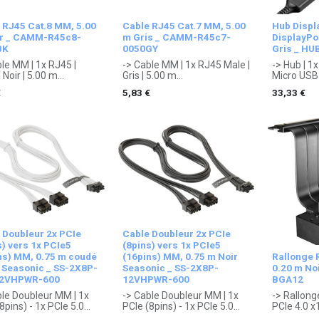
 RJ45 Cat.8 MM, 5.00
Cable RJ45 Cat.7 MM, 5.00
Hub Displ
r _ CAMM-R45c8-
m Gris _ CAMM-R45c7-
DisplayPo
BK
0050GY
Gris _ HU
le MM | 1x RJ45 |
-> Cable MM | 1x RJ45 Male |
-> Hub | 1x
| Noir | 5.00 m
Gris | 5.00 m
Micro USB -
ntie 1 an constructeur.
. Garantie 1 an constructeur.
HDMI, 2x D
€
5,83
€
33,33
€
. Garantie
 Doubleur 2x PCIe
Cable Doubleur 2x PCIe
s) vers 1x PCIe5
(8pins) vers 1x PCIe5
ns) MM, 0.75 m coudé
(16pins) MM, 0.75 m Noir
Rallonge R
 Seasonic _ SS-2X8P-
Seasonic _ SS-2X8P-
0.20 m Noi
12VHPWR-600
12VHPWR-600
BGA12
ble Doubleur MM | 1x
-> Cable Doubleur MM | 1x
-> Rallong
8pins) - 1x PCIe 5.0
PCIe (8pins) - 1x PCIe 5.0
PCIe 4.0 x1
s) | Blanc, Noir | 0.75 m
(16pins) | Noir | 0.75 m
. Garantie