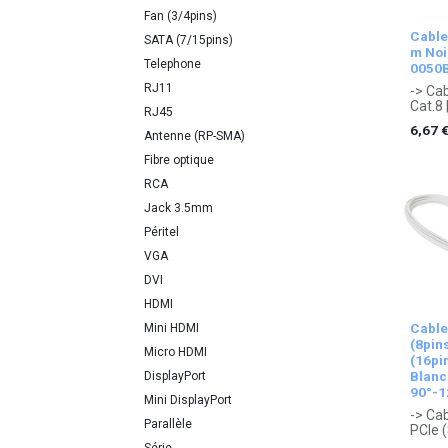
Fan (3/4pins)
Cable
SATA (7/15pins)
m Noi
Telephone
0050
RJ11
-> Cab
Cat.8 
RJ45
. Gara
6,67
Antenne (RP-SMA)
Fibre optique
RCA
Jack 3.5mm
Péritel
VGA
DVI
HDMI
Cable
Mini HDMI
(8pin
Micro HDMI
(16pi
Blanc
DisplayPort
90°-
Mini DisplayPort
-> Ca
Parallèle
PCIe (
(16pin