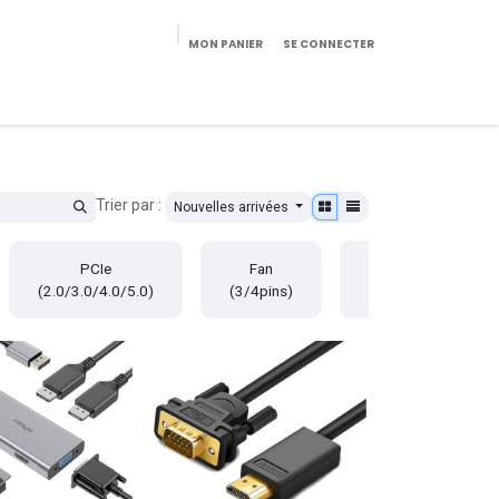
MON PANIER
SE CONNECTER
eekeries/Mobilier
Pièces détachées
Configurateur
Trier par :
Nouvelles arrivées
PCIe
Fan
SATA
(2.0/3.0/4.0/5.0)
(3/4pins)
(7/15pins)