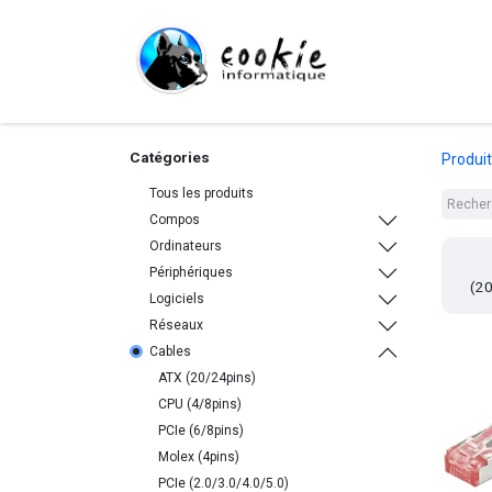
Tout le Shop
Com
Catégories
Produi
Tous les produits
Compos
Ordinateurs
Périphériques
(20
Logiciels
Réseaux
Cables
ATX (20/24pins)
CPU (4/8pins)
PCIe (6/8pins)
Molex (4pins)
PCIe (2.0/3.0/4.0/5.0)