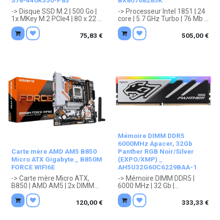
S78-440K350-P83
BX80768285K
-> Disque SSD M.2 | 500 Go |
-> Processeur Intel 1851 | 24
1x MKey M.2 PCIe4 | 80 x 22 x
core | 5.7 GHz Turbo | 76 Mb |
2.2 mm
Intel Graphics intégré | Aucun
. Garantie 5 ans constructeur.
ventirad
75,83
€
505,00
€
. OEM/Tray/MultiPack :
Garantie 1 an constructeur.
Mémoire DIMM DDR5
6000MHz Apacer, 32Gb
Carte mère AMD AM5 B850
Panther RGB Noir/Silver
Micro ATX Gigabyte _ B850M
(EXPO/XMP) _
FORCE WIFI6E
AH5U32G60C6229BAA-1
-> Carte mère Micro ATX,
-> Mémoire DIMM DDR5 |
B850 | AMD AM5 | 2x DIMM
6000 MHz | 32 Gb |
DDR5 - 128 Gb maxi. | Aucun
Dissipateur Gris/Noir, LED
chip graphique | Ethernet,
(RGB)
120,00
€
333,33
€
Wifi ax, Bluetooth 5.3 |
. Garantie 3 ans constructeur.
Externe : 1x RJ45, 3x Jack