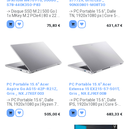
SPATIUM M470 Pro, 500Go _
S77729, Gris/LED _
S78-440K350-P83
90NX0801-M08T30
-> Disque SSD M.2 | 500 Go |
-> PC Portable 15.6", Dalle
1x MKey M.2 PCIe4 | 80 x 22 x
TN, 1920x1080 px | Core 5-
2.2 mm
210H (8 core - 4.8 GHz Turbo
. Garantie 5 ans constructeur.
- Cache 12 Mb) | SO-DIMM
75,83
€
631,67
€
DDR5 - 16 Gb | SSD 512 Go |
Intel Graphics intégré |
Ethernet, Wifi ax, Bluetooth
5.2 | 1x RJ45, 1x Jack 3.5mm,
1x HDMI, 2x USB 3.1, 1x USB
3TypeC | Aucun système |
Noir | 360 x 232 x 19.9 mm,
1.70 kg
. Garantie 2 ans constructeur.
ATTENTION! Depuis fin avril
2026 les ordinateurs
portables sont vendus SANS
CHARGEUR conformément à
PC Portable 15.6" Acer
PC Portable 15.6" Acer
directive 2023/2380/UE.
Aspire Go AG15-42P-R21Z,
Extensa 15 EX215-57-501T,
Gris _ NX.J7XEF.003
Gris _ NX.EJ9EF.00B
-> PC Portable 15.6", Dalle
-> PC Portable 15.6", Dalle
TN, 1920x1080 px | Ryzen 7-
IPS, 1920x1080 px | Core 5-
5825U (8 core - 4.5 GHz
120U (10 core - 5.0 GHz
Turbo - Cache 20 Mb) | SO-
Turbo - Cache 12 Mb) | SO-
505,00
€
683,33
€
DIMM DDR4 - 16 Gb | SSD 512
DIMM DDR5 - 16 Gb | SSD 512
Go M| Radeon Graphics
Go | Intel Graphics intégré |
intégré | Ethernet, Wifi ax,
Wifi ax, Bluetooth 5.2 | 1x