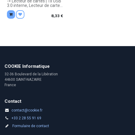
-> Lecteur de cartes | 1x USB
3.0 interne, Lecteur de cartes
| Noir | Baie 3.5"
. Garantie 1 an constructeur.
8,33
€
COOKIE Informatique
32-36 Boulevard de la Libération
44600 SAINT-NAZAIRE
France
Contact
contact@cookie.fr
+33 2 28 55 91 69
Formulaire de contact