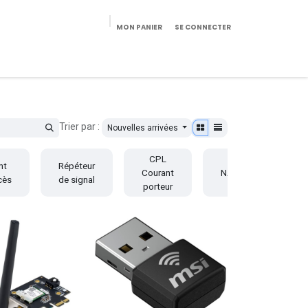
MON PANIER
SE CONNECTER
eekeries/Mobilier
Pièces détachées
Configurateur
Trier par :
Nouvelles arrivées
CPL
nt
Répéteur
Courant
NAS
cès
de signal
porteur