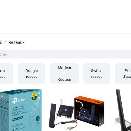
posants
Ordinateurs
Périphériques
Réseaux
Cables
G
ts
Réseaux
Modem
rte
Dongle
Switch
Poi
-
eau
réseau
réseau
d'ac
Routeur