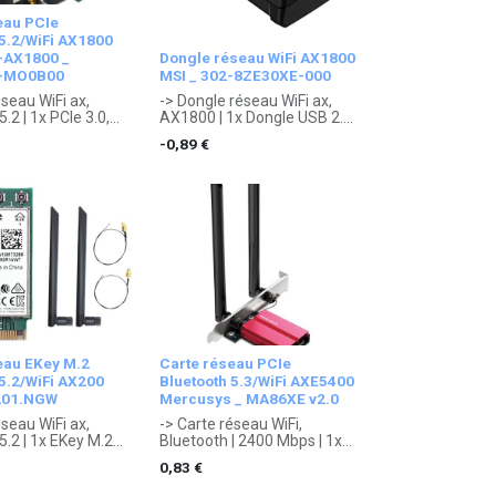
eau PCIe
 5.2/WiFi AX1800
-AX1800 _
Dongle réseau WiFi AX1800
0-MO0B00
MSI _ 302-8ZE30XE-000
éseau WiFi ax,
-> Dongle réseau WiFi ax,
.2 | 1x PCIe 3.0,
AX1800 | 1x Dongle USB 2.0
 (RP-SMA) | Noir,
| Noir | 26 x 16 x 9 mm, 5 g
- 0,89
€
Profile, 1x slot,
. Garantie 2 ans
 22 mm, 50 g
constructeur.
 2 ans
ur.
eau EKey M.2
Carte réseau PCIe
 5.2/WiFi AX200
Bluetooth 5.3/WiFi AXE5400
X201.NGW
Mercusys _ MA86XE v2.0
éseau WiFi ax,
-> Carte réseau WiFi,
5.2 | 1x EKey M.2
Bluetooth | 2400 Mbps | 1x
Interne, 16 x 12 x
PCIe 2.0, 2x Antenne (RP-
0,83
€
SMA) | Rose | 1x slot, 228 x
 1 an constructeur.
121 x 21.5 mm