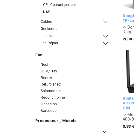
CPL Courant porteur
NAS
Dongl
TP-Li
Cables
-> Don
Geekeries
Dongle
16 x 
Les plus
20,00
. Gara
Les Répas
const
Etat
Neuf
OEM/Tray
Renew
Refurbished
Salamandre!
Reconditionné
Route
AC120
Occasion
C64
Barbecue!
-> Mo
400/8
Processeur _ Modele
Noir 
0,83
. Gara
const