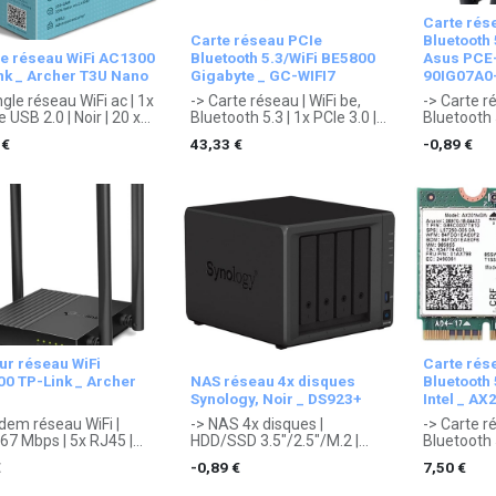
Carte rés
Carte réseau PCIe
Bluetooth
e réseau WiFi AC1300
Bluetooth 5.3/WiFi BE5800
Asus PCE
nk _ Archer T3U Nano
Gigabyte _ GC-WIFI7
90IG07A
gle réseau WiFi ac | 1x
-> Carte réseau | WiFi be,
-> Carte r
 USB 2.0 | Noir | 20 x
Bluetooth 5.3 | 1x PCIe 3.0 |
Bluetooth 5
8 mm
1x slot
2x Antenne
€
43,33
€
- 0,89
€
ntie 3 ans
. Garantie 2 ans
Vert | Low 
ructeur.
constructeur.
121 x 88 x
. Garantie
constructe
ur réseau WiFi
Carte rés
0 TP-Link _ Archer
NAS réseau 4x disques
Bluetooth
Synology, Noir _ DS923+
Intel _ A
dem réseau WiFi |
-> NAS 4x disques |
-> Carte r
67 Mbps | 5x RJ45 |
HDD/SSD 3.5"/2.5"/M.2 |
Bluetooth 
| 120 x 120 x 28 mm
Ethernet | 1x eSATA, 4x
Wireless | 
€
- 0,89
€
7,50
€
ntie 3 ans
SATA III (6 Gbps), 2x RJ45,
1.7 mm
ructeur.
2x USB 3.1 | 22.9 dBa,
. Garantie