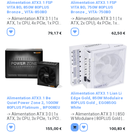
Alimentation ATX3.1 FSP
Alimentation ATX3.1 FSP
VITA BD, 850W 80PLUS
VITA BD, 750W 80PLUS
Bronze _ VITA-850BD
Bronze _ VITA-750BD
-> Alimentation ATX 3.1 | 1x
-> Alimentation ATX 3.1 | 1x
ATX, 1x CPU, 4x PCIe, 1x PCIe
ATX, 2x CPU), 4x PCIe, 1x
5.0, 6x SATA, 2x Molex | 850
PCIe 5.0, 6x SATA, 2x Molex |
W | 80PLUS Bronze | Noir |
750 W | 80PLUS Bronze | Noir
79,17
€
62,50
€
150 x 140 x 86 mm
| 150 x 140 x 86 mm
. Garantie 5 ans constructeur.
. Garantie 5 ans constructeur.
. OEM/Tray : Garantie 1 an
. OEM/Tray : Garantie 1 an
constructeur.
constructeur.
Alimentation ATX3.1 Lian Li
Alimentation ATX3.1 Be
Edge Gold, 850W Modulaire
Quiet Power Zone 2, 1000W
80PLUS Gold _ EG0850G
80PLUS Platinum _ BP008EU
White
-> Alimentation ATX 3.0 | 1x
-> Alimentation ATX 3.1 | 850
ATX, 3x CPU, 3x PCIe, 1x PCIe
W Modulaire | 80PLUS Gold |
5.0, 7x SATA, 1x Molex | 1000
Blanc | 182 x 150 x 86 mm
W Modulaire | 80PLUS
. Garantie 10 ans
155,00
€
100,83
€
Platinum | Noir | 160 x 150 x
constructeur.