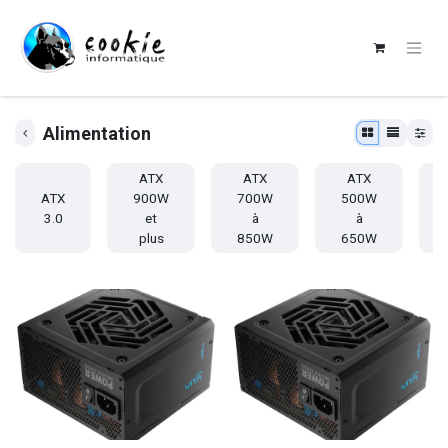
Alimentation
ATX
ATX
ATX
ATX
900W
700W
500W
3.0
et
à
à
plus
850W
650W