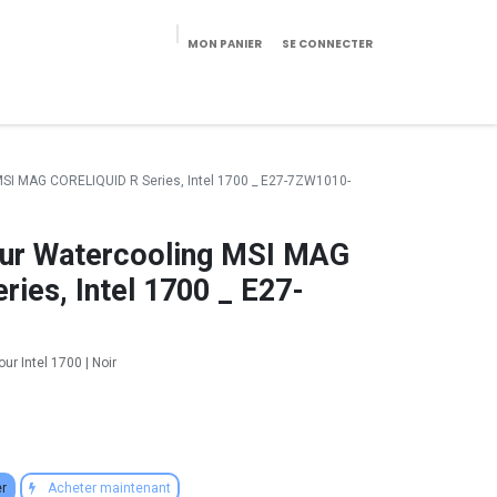
MON PANIER
SE CONNECTER
eekeries/Mobilier
Pièces détachées
Configurateur
g MSI MAG CORELIQUID R Series, Intel 1700 _ E27-7ZW1010-
pour Watercooling MSI MAG
ies, Intel 1700 _ E27-
our Intel 1700 | Noir
er
Acheter maintenant