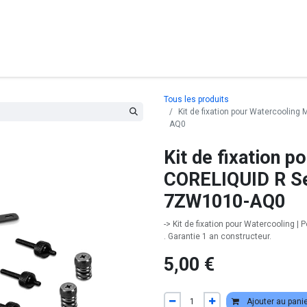
posants
Ordinateurs
Périphériques
Réseaux
Cables
G
Tous les produits
Kit de fixation pour Watercoolin
AQ0
Kit de fixation 
CORELIQUID R Ser
7ZW1010-AQ0
-> Kit de fixation pour Watercooling | P
. Garantie 1 an constructeur.
5,00
€
Ajouter au pani