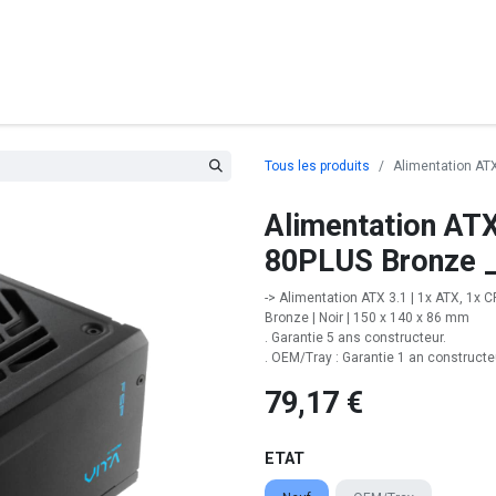
posants
Ordinateurs
Périphériques
Réseaux
Cables
G
Tous les produits
Alimentation AT
Alimentation AT
80PLUS Bronze 
-> Alimentation ATX 3.1 | 1x ATX, 1x C
Bronze | Noir | 150 x 140 x 86 mm
. Garantie 5 ans constructeur.
. OEM/Tray : Garantie 1 an constructe
79,17
€
ETAT