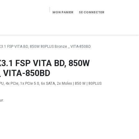
MON PANIER
SE CONNECTER
eekeries/Mobilier
Pièces détachées
Configurateur
X3.1 FSP VITA BD, 850W 80PLUS Bronze _ VITA-850BD
X3.1 FSP VITA BD, 850W
_ VITA-850BD
PU, 4x PCIe, 1x PCIe 5.0, 6x SATA, 2x Molex | 850 W | 80PLUS
ur.