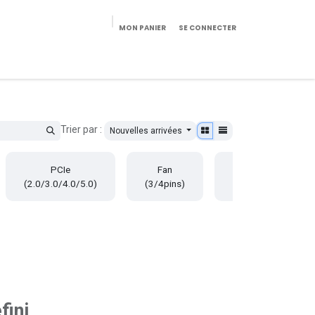
MON PANIER
SE CONNECTER
eekeries/Mobilier
Pièces détachées
Configurateur
Trier par :
Nouvelles arrivées
PCIe
Fan
SATA
(2.0/3.0/4.0/5.0)
(3/4pins)
(7/15pins)
fini