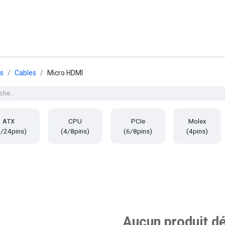
posants
Ordinateurs
Périphériques
Réseaux
Cables
G
ts
Cables
Micro HDMI
ATX
CPU
PCIe
Molex
/24pins)
(4/8pins)
(6/8pins)
(4pins)
Aucun produit dé