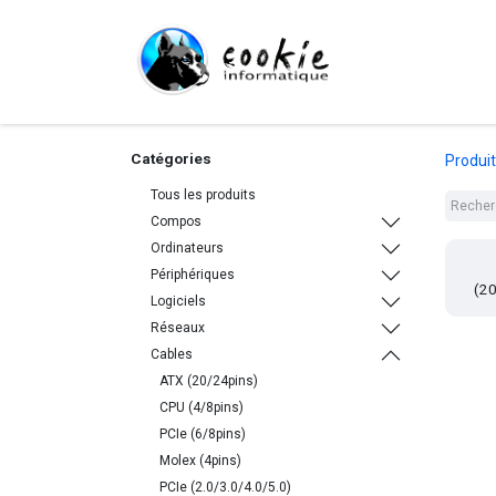
Tout le Shop
Com
Catégories
Produi
Tous les produits
Compos
Ordinateurs
Périphériques
(20
Logiciels
Réseaux
Cables
ATX (20/24pins)
CPU (4/8pins)
PCIe (6/8pins)
Molex (4pins)
PCIe (2.0/3.0/4.0/5.0)