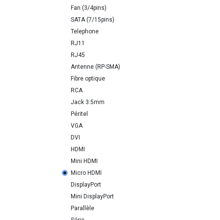
Fan (3/4pins)
SATA (7/15pins)
Telephone
RJ11
RJ45
Antenne (RP-SMA)
Fibre optique
RCA
Jack 3.5mm
Péritel
VGA
DVI
HDMI
Mini HDMI
Micro HDMI
DisplayPort
Mini DisplayPort
Parallèle