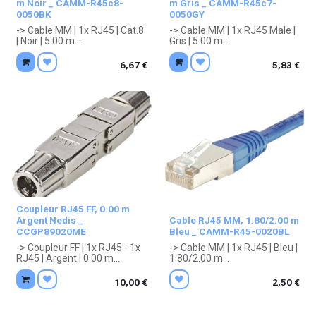
m Noir _ CAMM-R45c8-
m Gris _ CAMM-R45c7-
0050BK
0050GY
-> Cable MM | 1x RJ45 | Cat.8
-> Cable MM | 1x RJ45 Male |
| Noir | 5.00 m
Gris | 5.00 m
. Garantie 1 an constructeur.
. Garantie 1 an constructeur.
6,67
€
5,83
€
Coupleur RJ45 FF, 0.00 m
Argent Nedis _
Cable RJ45 MM, 1.80/2.00 m
CCGP89020ME
Bleu _ CAMM-R45-0020BL
-> Coupleur FF | 1x RJ45 - 1x
-> Cable MM | 1x RJ45 | Bleu |
RJ45 | Argent | 0.00 m
1.80/2.00 m
. Garantie 1 an constructeur.
. Garantie 1 an constructeur.
10,00
€
2,50
€