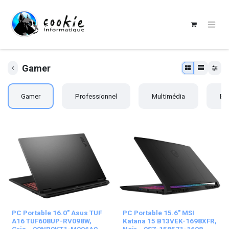
Gamer
Gamer
Professionnel
Multimédia
Bu
PC Portable 16.0" Asus TUF
PC Portable 15.6" MSI
A16 TUF608UP-RV098W,
Katana 15 B13VEK-1698XFR,