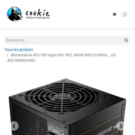
Tous les produits
Alimentation ATX FSP Hyper 80+ PRO, 450W 80PLUS White _ H3-
450/9PA450A401