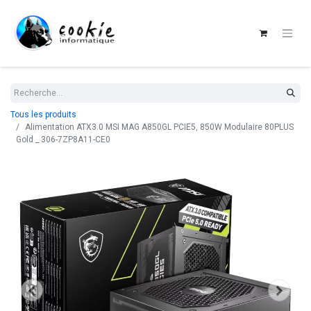
Tous les produits
Alimentation ATX3.0 MSI MAG A850GL PCIE5, 850W Modulaire 80PLUS
Gold _ 306-7ZP8A11-CE0