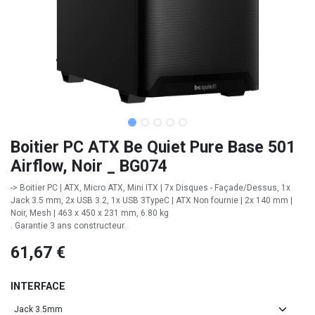
Boitier PC ATX Be Quiet Pure Base 501
Airflow, Noir _ BG074
-> Boitier PC | ATX, Micro ATX, Mini ITX | 7x Disques - Façade/Dessus, 1x
Jack 3.5 mm, 2x USB 3.2, 1x USB 3TypeC | ATX Non fournie | 2x 140 mm |
Noir, Mesh | 463 x 450 x 231 mm, 6.80 kg
. Garantie 3 ans constructeur.
61,67
€
INTERFACE