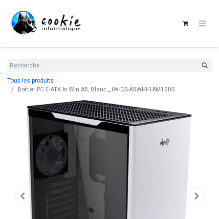
Tous les produits
Boitier PC E-ATX In Win A5, Blanc _ IW-CS-A5WHI-1AM120S