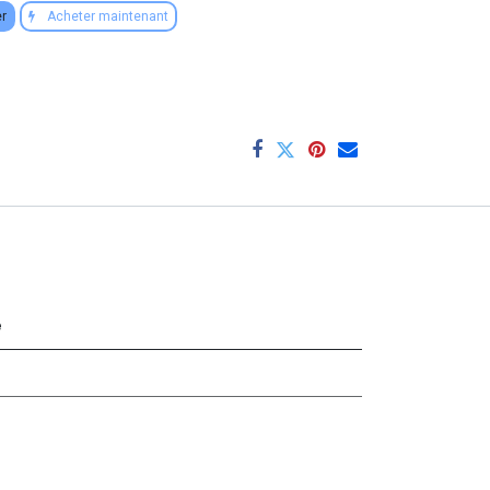
er
Acheter maintenant
e