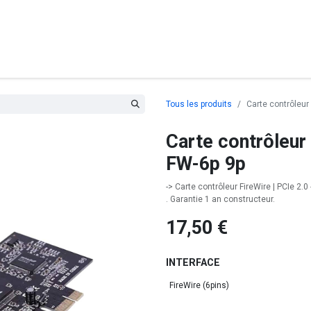
posants
Ordinateurs
Périphériques
Réseaux
Cables
G
Tous les produits
Carte contrôleur
Carte contrôleur
FW-6p 9p
-> Carte contrôleur FireWire | PCIe 2.0 -
. Garantie 1 an constructeur.
17,50
€
INTERFACE