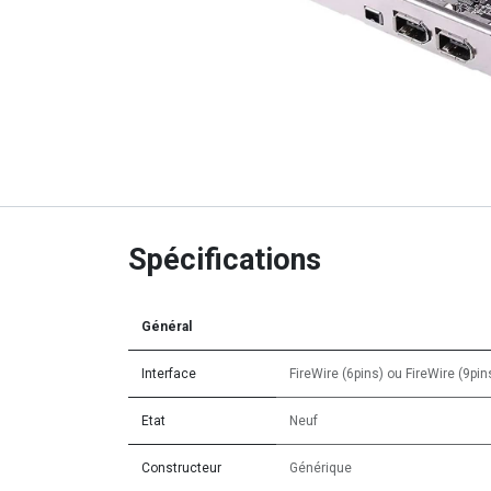
Spécifications
Général
Interface
FireWire (6pins)
ou
FireWire (9pin
Etat
Neuf
Constructeur
Générique