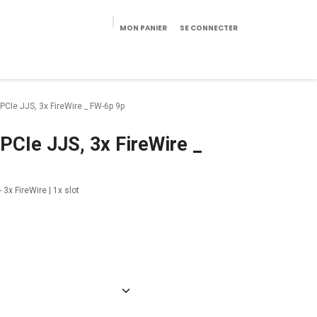
MON PANIER
SE CONNECTER
eekeries/Mobilier
Pièces détachées
Configurateur
 PCIe JJS, 3x FireWire _ FW-6p 9p
 PCIe JJS, 3x FireWire _
 3x FireWire | 1x slot