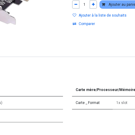
Ajouter au pani
Ajouter à la liste de souhaits
Comparer
Carte mère/Processeur/Mémoir
s)
Carte _ Format
1x slot