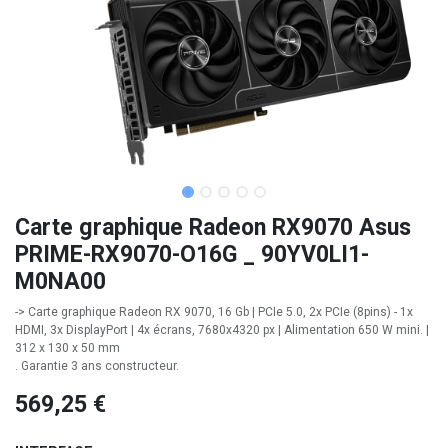
Carte graphique Radeon RX9070 Asus
PRIME-RX9070-O16G _ 90YV0LI1-
M0NA00
-> Carte graphique Radeon RX 9070, 16 Gb | PCIe 5.0, 2x PCIe (8pins) - 1x
HDMI, 3x DisplayPort | 4x écrans, 7680x4320 px | Alimentation 650 W mini. |
312 x 130 x 50 mm
. Garantie 3 ans constructeur.
569,25
€