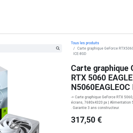
posants
Ordinateurs
Périphériques
Réseaux
Cables
G
Tous les produits
Carte graphique GeForce RTX506
ICE-8GD
Carte graphique
RTX 5060 EAGLE 
N5060EAGLEOC 
-> Carte graphique GeForce RTX 5060, 8
écrans, 7680x4320 px | Alimentation 
. Garantie 3 ans constructeur.
317,50
€