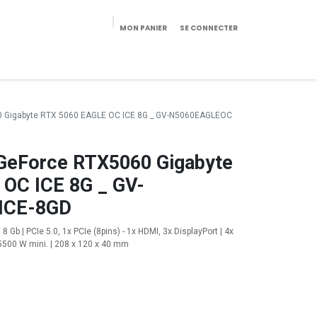
MON PANIER
SE CONNECTER
eekeries/Mobilier
Pièces détachées
Configurateur
0 Gigabyte RTX 5060 EAGLE OC ICE 8G _ GV-N5060EAGLEOC
 GeForce RTX5060 Gigabyte
OC ICE 8G _ GV-
ICE-8GD
 Gb | PCIe 5.0, 1x PCIe (8pins) - 1x HDMI, 3x DisplayPort | 4x
5500 W mini. | 208 x 120 x 40 mm