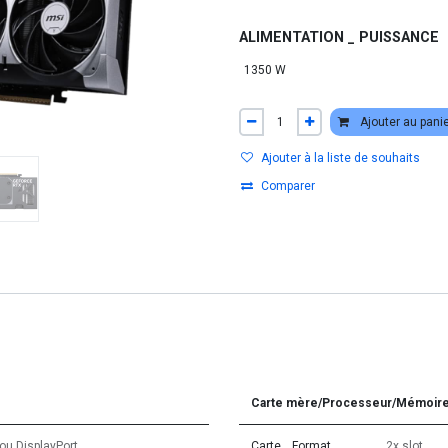
ALIMENTATION _ PUISSANCE
Ajouter au pani
Ajouter à la liste de souhaits
Comparer
Carte mère/Processeur/Mémoir
ou
DisplayPort
Carte _ Format
2x slot