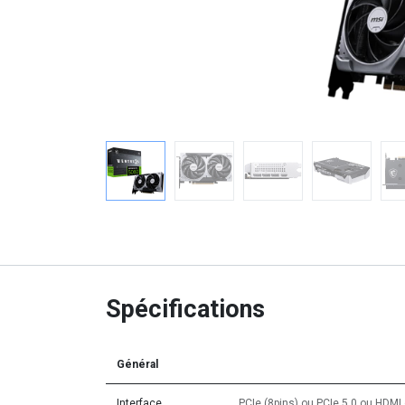
Spécifications
Général
Interface
PCIe (8pins)
ou
PCIe 5.0
ou
HDMI