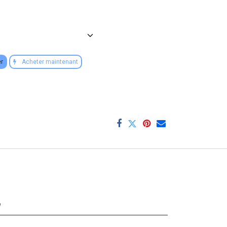
er
Acheter maintenant
e