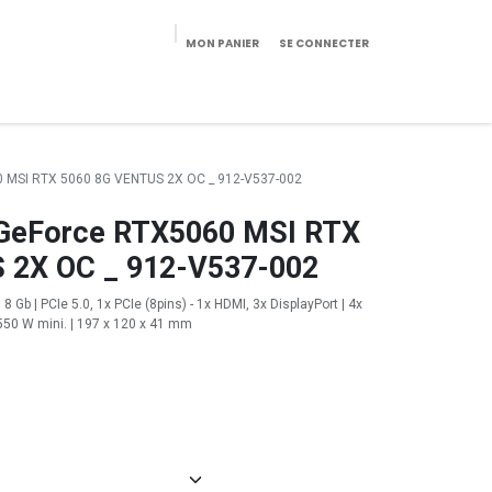
MON PANIER
SE CONNECTER
eekeries/Mobilier
Pièces détachées
Configurateur
0 MSI RTX 5060 8G VENTUS 2X OC _ 912-V537-002
 GeForce RTX5060 MSI RTX
 2X OC _ 912-V537-002
 Gb | PCIe 5.0, 1x PCIe (8pins) - 1x HDMI, 3x DisplayPort | 4x
550 W mini. | 197 x 120 x 41 mm