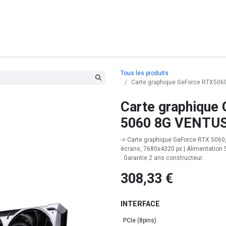
posants
Ordinateurs
Périphériques
Réseaux
Cables
G
Tous les produits
Carte graphique GeForce RTX506
Carte graphique
5060 8G VENTUS
-> Carte graphique GeForce RTX 5060, 8
écrans, 7680x4320 px | Alimentation 
. Garantie 2 ans constructeur.
308,33
€
INTERFACE