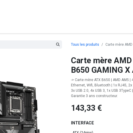
posants
Ordinateurs
Périphériques
Réseaux
Cables
G
Tous les produits
Carte mère AMD
Carte mère AMD
B650 GAMING X 
-> Carte mère ATX B650 | AMD AM5 | 4
Ethernet, Wifi, Bluetooth | 1x RJ45, 
3x USB 2.0, 4x USB 3, 1x USB 3TypeC
Garantie 3 ans constructeur.
143,33
€
INTERFACE