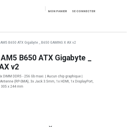
MON PANIER
SE CONNECTER
eekeries/Mobilier
Pièces détachées
Configurateur
 AM5 B650 ATX Gigabyte _ B650 GAMING X AX v2
 AM5 B650 ATX Gigabyte _
AX v2
x DIMM DDR5 - 256 Gb maxi. | Aucun chip graphique |
2x Antenne (RP-SMA), 3x Jack 3.5mm, 1x HDMI, 1x DisplayPort,
 | 305 x 244 mm