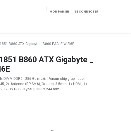
MON PANIER
SE CONNECTER
eekeries/Mobilier
Pièces détachées
Configurateur
l 1851 B860 ATX Gigabyte _ B860 EAGLE WIFI6E
 1851 B860 ATX Gigabyte _
I6E
 4x DIMM DDR5 - 256 Gb maxi. | Aucun chip graphique |
 RJ45, 2x Antenne (RP-SMA), 3x Jack 3.5mm, 1x HDMI, 1x
SB 3.2, 1x USB 3TypeC | 305 x 244 mm