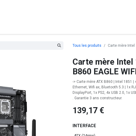
posants
Ordinateurs
Périphériques
Réseaux
Cables
G
Tous les produits
Carte mère Inte
Carte mère Intel
B860 EAGLE WIF
-> Carte mère ATX B860 | Intel 1851 |
Ethernet, Wifi ax, Bluetooth 5.3 | 1x
DisplayPort, 1x PS2, 4x USB 2.0, 1x U
. Garantie 3 ans constructeur.
139,17
€
INTERFACE