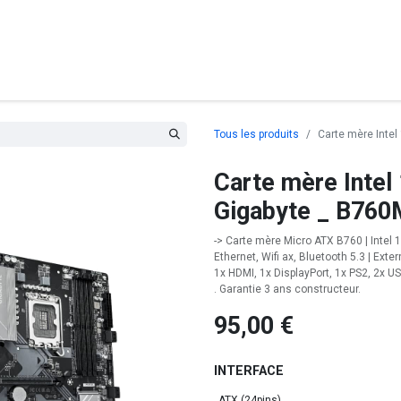
posants
Ordinateurs
Périphériques
Réseaux
Cables
G
Tous les produits
Carte mère Inte
Carte mère Inte
Gigabyte _ B760
-> Carte mère Micro ATX B760 | Intel 
Ethernet, Wifi ax, Bluetooth 5.3 | Ex
1x HDMI, 1x DisplayPort, 1x PS2, 2x U
. Garantie 3 ans constructeur.
95,00
€
INTERFACE