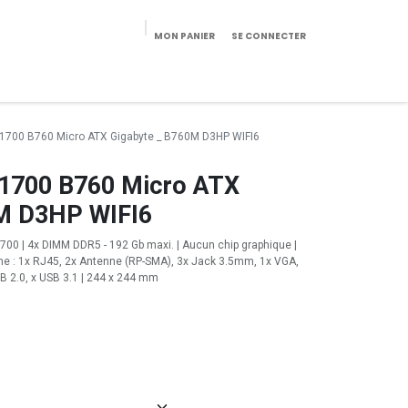
MON PANIER
SE CONNECTER
eekeries/Mobilier
Pièces détachées
Configurateur
l 1700 B760 Micro ATX Gigabyte _ B760M D3HP WIFI6
l 1700 B760 Micro ATX
M D3HP WIFI6
1700 | 4x DIMM DDR5 - 192 Gb maxi. | Aucun chip graphique |
terne : 1x RJ45, 2x Antenne (RP-SMA), 3x Jack 3.5mm, 1x VGA,
SB 2.0, x USB 3.1 | 244 x 244 mm