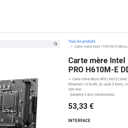
posants
Ordinateurs
Périphériques
Réseaux
Cables
G
Tous les produits
Carte mère Intel 1700 H610 Micr
Carte mère Inte
PRO H610M-E DD
-> Carte mère Micro ATX | H610 | Inte
Ethernet | 1x RJ45, 3x Jack 3.5mm, 1x
200 mm
. Garantie 3 ans constructeur.
53,33
€
INTERFACE