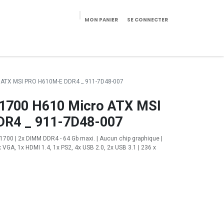
MON PANIER
SE CONNECTER
eekeries/Mobilier
Pièces détachées
Configurateur
o ATX MSI PRO H610M-E DDR4 _ 911-7D48-007
l 1700 H610 Micro ATX MSI
R4 _ 911-7D48-007
l 1700 | 2x DIMM DDR4 - 64 Gb maxi. | Aucun chip graphique |
 VGA, 1x HDMI 1.4, 1x PS2, 4x USB 2.0, 2x USB 3.1 | 236 x