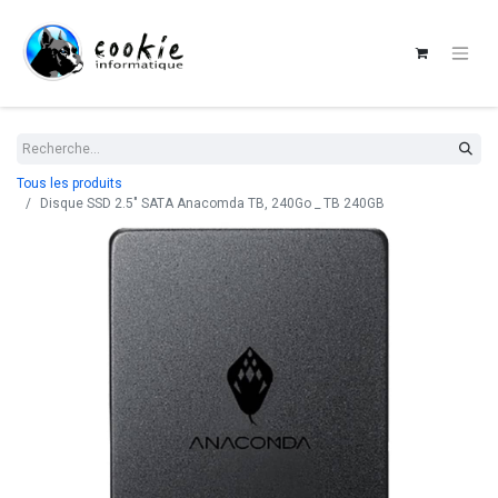
Tous les produits
Disque SSD 2.5" SATA Anacomda TB, 240Go _ TB 240GB