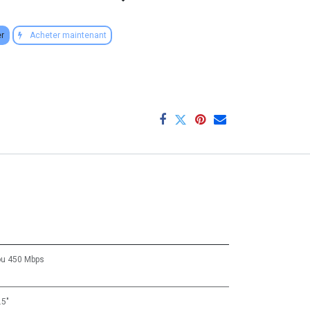
er
Acheter maintenant
ou
450 Mbps
.5"