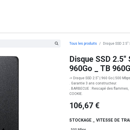
posants
Ordinateurs
Périphériques
Réseaux
Cables
G
Tous les produits
Disque SSD 2.5"
Disque SSD 2.5"
960Go _ TB 960
-> Disque SSD 2.5" | 960 Go | 500 Mbps 
. Garantie 3 ans constructeur.
. BARBECUE : Rescapé des flammes, em
COOKIE.
106,67
€
STOCKAGE _ VITESSE DE TR