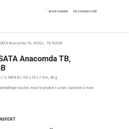
MON PANIER
SE CONNECTER
eekeries/Mobilier
Pièces détachées
Configurateur
 SATA Anacomda TB, 960Go _ TB 960GB
 SATA Anacomda TB,
GB
| 1x SATA III | 100 x 70 x 7 mm, 45 g
ballage touché, mais le produit n a rien. Garantie 6 mois
ANSFERT