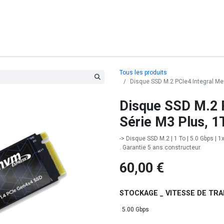
posants
Ordinateurs
Périphériques
Réseaux
Cables
G
Tous les produits
Disque SSD M.2 PCIe4 Integral M
Disque SSD M.2 
Série M3 Plus,
-> Disque SSD M.2 | 1 To | 5.0 Gbps | 
. Garantie 5 ans constructeur.
60,00
€
STOCKAGE _ VITESSE DE TR