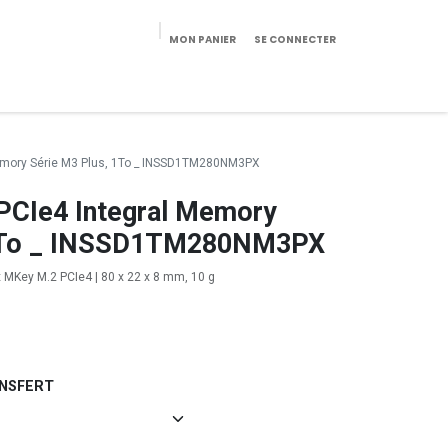
MON PANIER
SE CONNECTER
eekeries/Mobilier
Pièces détachées
Configurateur
emory Série M3 Plus, 1To _ INSSD1TM280NM3PX
PCIe4 Integral Memory
 1To _ INSSD1TM280NM3PX
1x MKey M.2 PCIe4 | 80 x 22 x 8 mm, 10 g
ANSFERT