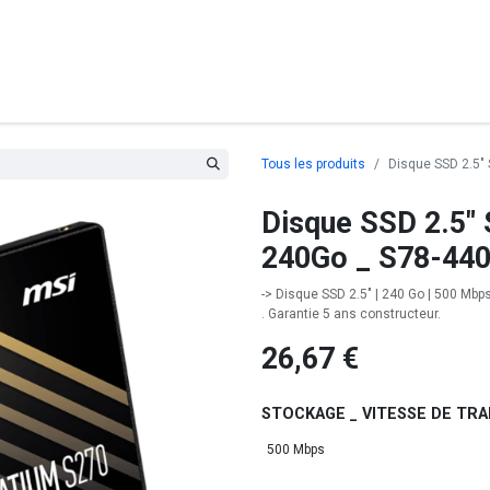
posants
Ordinateurs
Périphériques
Réseaux
Cables
G
Tous les produits
Disque SSD 2.5"
Disque SSD 2.5"
240Go _ S78-44
-> Disque SSD 2.5" | 240 Go | 500 Mbps
. Garantie 5 ans constructeur.
26,67
€
STOCKAGE _ VITESSE DE TR