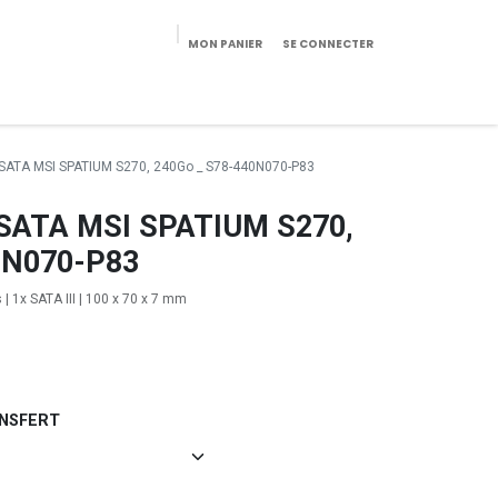
MON PANIER
SE CONNECTER
eekeries/Mobilier
Pièces détachées
Configurateur
 SATA MSI SPATIUM S270, 240Go _ S78-440N070-P83
 SATA MSI SPATIUM S270,
0N070-P83
 | 1x SATA III | 100 x 70 x 7 mm
ANSFERT