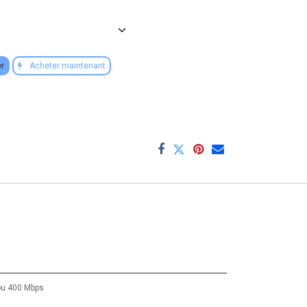
er
Acheter maintenant
ou
400 Mbps