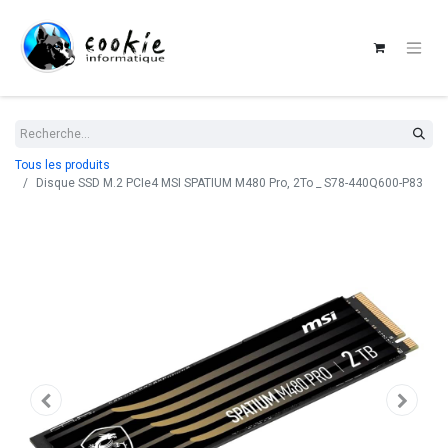
Tous les produits
Disque SSD M.2 PCIe4 MSI SPATIUM M480 Pro, 2To _ S78-440Q600-P83