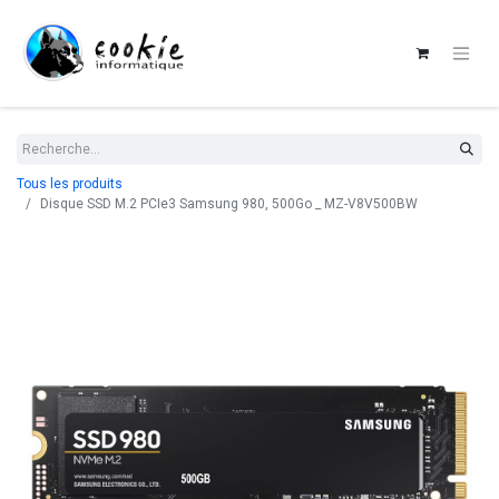
Tous les produits
Disque SSD M.2 PCIe3 Samsung 980, 500Go _ MZ-V8V500BW