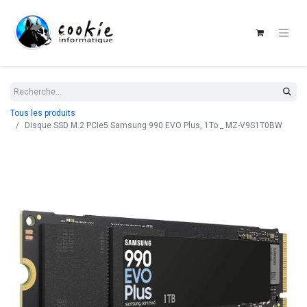
Tous les produits
Disque SSD M.2 PCIe5 Samsung 990 EVO Plus, 1To _ MZ-V9S1T0BW