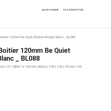
MON PANIER
SE CONNECTER
eekeries/Mobilier
Pièces détachées
Configurateur
r Boitier 120mm Be Quiet Shadow Wings2 Blanc _ BL088
 Boitier 120mm Be Quiet
lanc _ BL088
3pins) | 15.7 dBA | 1x 120 mm | Blanc | 120 x 120 x 25 mm, 130