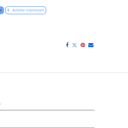
er
Acheter maintenant
e