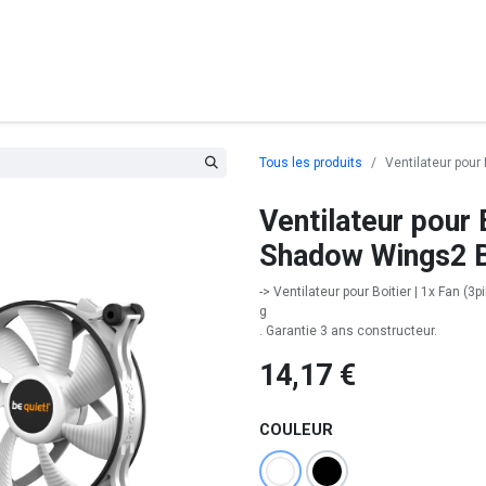
posants
Ordinateurs
Périphériques
Réseaux
Cables
G
Tous les produits
Ventilateur pou
Ventilateur pour
Shadow Wings2 B
-> Ventilateur pour Boitier | 1x Fan (
g
. Garantie 3 ans constructeur.
14,17
€
COULEUR