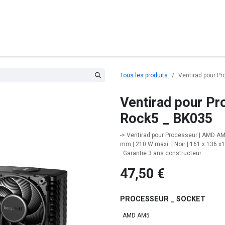
posants
Ordinateurs
Périphériques
Réseaux
Cables
G
Tous les produits
Ventirad pour P
Ventirad pour Pr
Rock5 _ BK035
-> Ventirad pour Processeur | AMD AMx
mm | 210 W maxi. | Noir | 161 x 136 
. Garantie 3 ans constructeur.
47,50
€
PROCESSEUR _ SOCKET