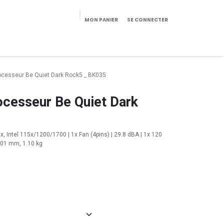
MON PANIER
SE CONNECTER
eekeries/Mobilier
Pièces détachées
Configurateur
rocesseur Be Quiet Dark Rock5 _ BK035
ocesseur Be Quiet Dark
, Intel 115x/1200/1700 | 1x Fan (4pins) | 29.8 dBA | 1x 120
x101 mm, 1.10 kg