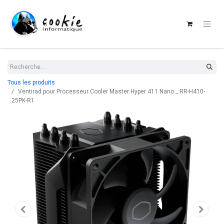
Tous les produits
Ventirad pour Processeur Cooler Master Hyper 411 Nano _ RR-H410-
25PK-R1