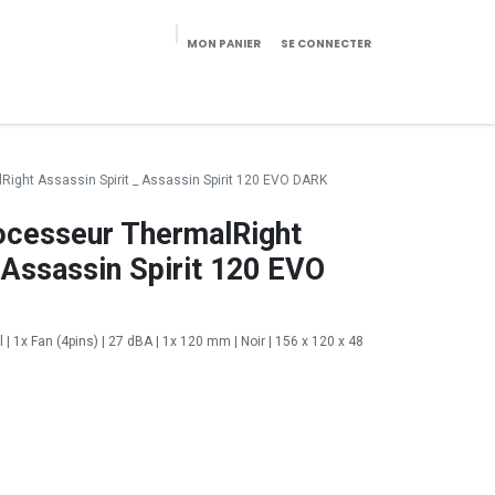
MON PANIER
SE CONNECTER
eekeries/Mobilier
Pièces détachées
Configurateur
Right Assassin Spirit _ Assassin Spirit 120 EVO DARK
ocesseur ThermalRight
 Assassin Spirit 120 EVO
 | 1x Fan (4pins) | 27 dBA | 1x 120 mm | Noir | 156 x 120 x 48