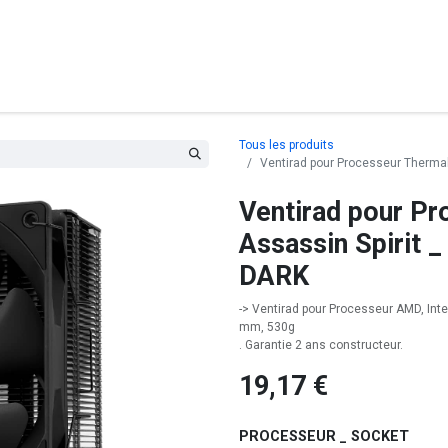
posants
Ordinateurs
Périphériques
Réseaux
Cables
G
Tous les produits
Ventirad pour Processeur Thermal
Ventirad pour Pr
Assassin Spirit _
DARK
-> Ventirad pour Processeur AMD, Intel
mm, 530g
. Garantie 2 ans constructeur.
19,17
€
PROCESSEUR _ SOCKET