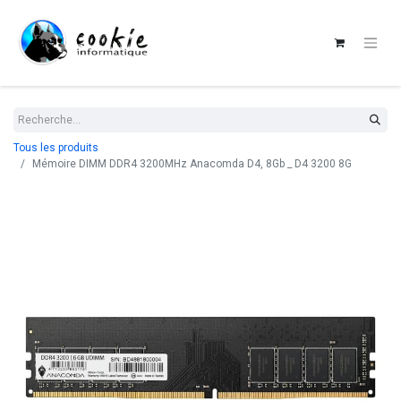
Tous les produits
Mémoire DIMM DDR4 3200MHz Anacomda D4, 8Gb _ D4 3200 8G