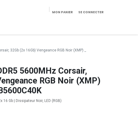
MON PANIER
SE CONNECTER
eekeries/Mobilier
Pièces détachées
Configurateur
air, 32Gb (2x 16Gb) Vengeance RGB Noir (XMP) _
DR5 5600MHz Corsair,
Vengeance RGB Noir (XMP)
B5600C40K
 16 Gb | Dissipateur Noir, LED (RGB)