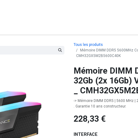
posants
Ordinateurs
Périphériques
Réseaux
Cables
G
Tous les produits
Mémoire DIMM DDR5 5600MHz Cors
CMH32GX5M2B5600C40K
Mémoire DIMM D
32Gb (2x 16Gb) 
_ CMH32GX5M2
-> Mémoire DIMM DDR5 | 5600 MHz | 2x
. Garantie 10 ans constructeur.
228,33
€
INTERFACE