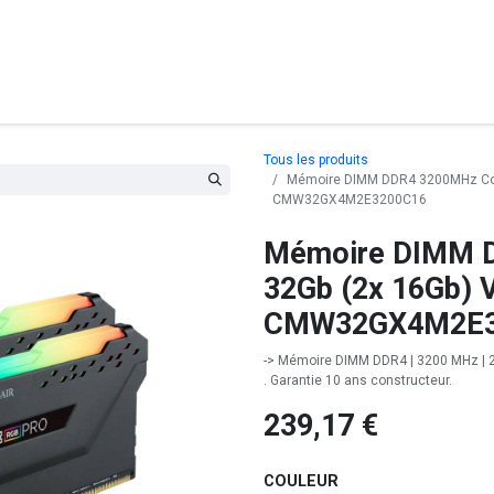
posants
Ordinateurs
Périphériques
Réseaux
Cables
G
Tous les produits
Mémoire DIMM DDR4 3200MHz Cors
CMW32GX4M2E3200C16
Mémoire DIMM D
32Gb (2x 16Gb) 
CMW32GX4M2E3
-> Mémoire DIMM DDR4 | 3200 MHz | 2x
. Garantie 10 ans constructeur.
239,17
€
COULEUR