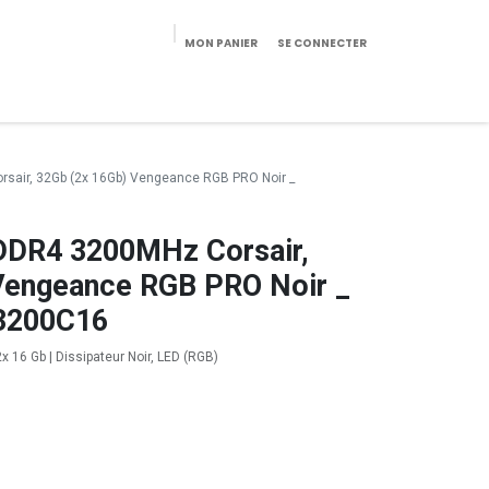
MON PANIER
SE CONNECTER
eekeries/Mobilier
Pièces détachées
Configurateur
air, 32Gb (2x 16Gb) Vengeance RGB PRO Noir _
DR4 3200MHz Corsair,
Vengeance RGB PRO Noir _
200C16
 16 Gb | Dissipateur Noir, LED (RGB)