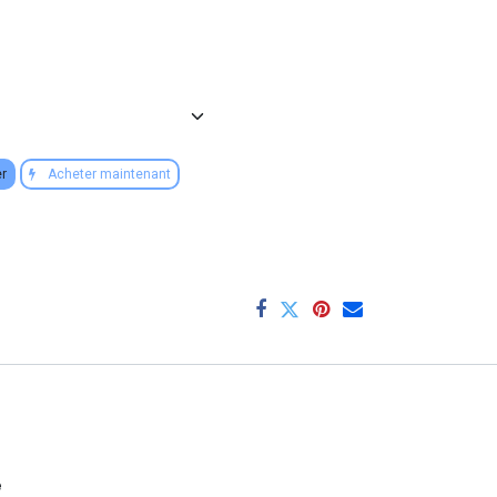
er
Acheter maintenant
e