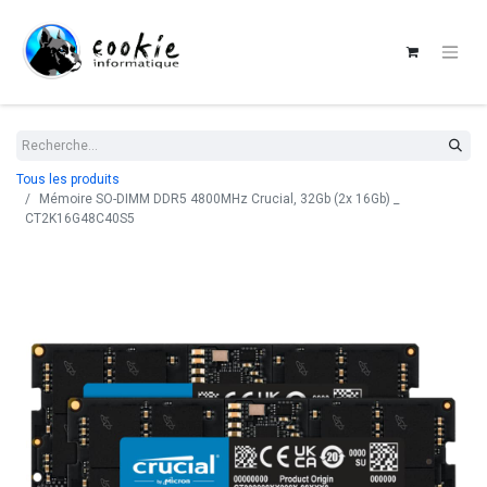
Tous les produits
Mémoire SO-DIMM DDR5 4800MHz Crucial, 32Gb (2x 16Gb) _
CT2K16G48C40S5