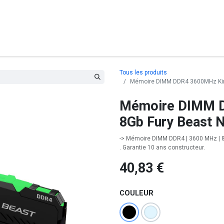
posants
Ordinateurs
Périphériques
Réseaux
Cables
G
Tous les produits
Mémoire DIMM DDR4 3600MHz King
Mémoire DIMM D
8Gb Fury Beast 
-> Mémoire DIMM DDR4 | 3600 MHz | 8 
. Garantie 10 ans constructeur.
40,83
€
COULEUR