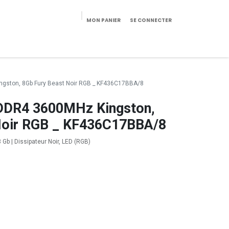
MON PANIER
SE CONNECTER
eekeries/Mobilier
Pièces détachées
Configurateur
ston, 8Gb Fury Beast Noir RGB _ KF436C17BBA/8
DR4 3600MHz Kingston,
Noir RGB _ KF436C17BBA/8
Gb | Dissipateur Noir, LED (RGB)