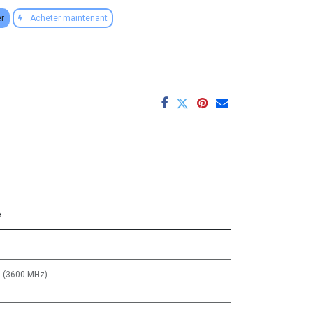
er
Acheter maintenant
e
 (3600 MHz)