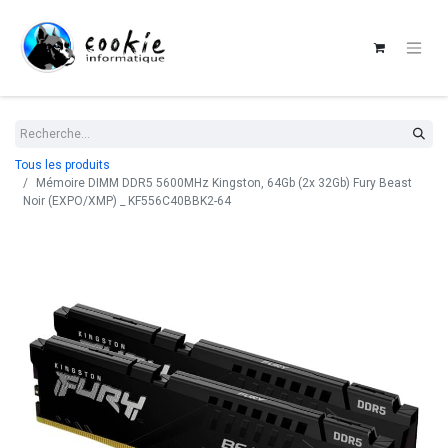
Tous les produits
Mémoire DIMM DDR5 5600MHz Kingston, 64Gb (2x 32Gb) Fury Beast
Noir (EXPO/XMP) _ KF556C40BBK2-64