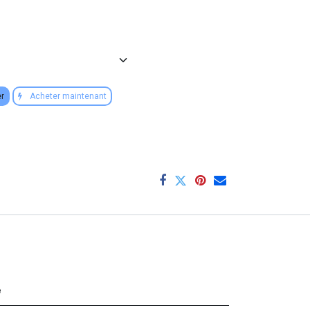
er
Acheter maintenant
e