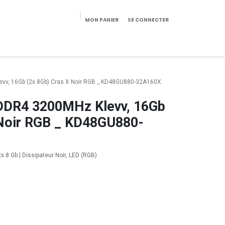
MON PANIER
SE CONNECTER
eekeries/Mobilier
Pièces détachées
Configurateur
v, 16Gb (2x 8Gb) Cras X Noir RGB _ KD48GU880-32A160X
DR4 3200MHz Klevv, 16Gb
 Noir RGB _ KD48GU880-
 8 Gb | Dissipateur Noir, LED (RGB)