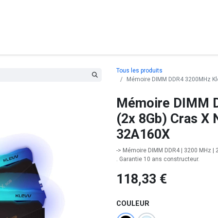
posants
Ordinateurs
Périphériques
Réseaux
Cables
G
Tous les produits
Mémoire DIMM DDR4 3200MHz Klev
Mémoire DIMM D
(2x 8Gb) Cras X
32A160X
-> Mémoire DIMM DDR4 | 3200 MHz | 2x
. Garantie 10 ans constructeur.
118,33
€
COULEUR