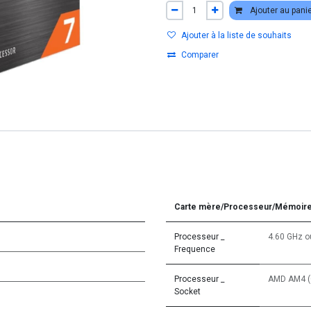
Ajouter au pani
Ajouter à la liste de souhaits
Comparer
Carte mère/Processeur/Mémoir
Processeur _
4.60 GHz
o
Frequence
Processeur _
AMD AM4 (
Socket