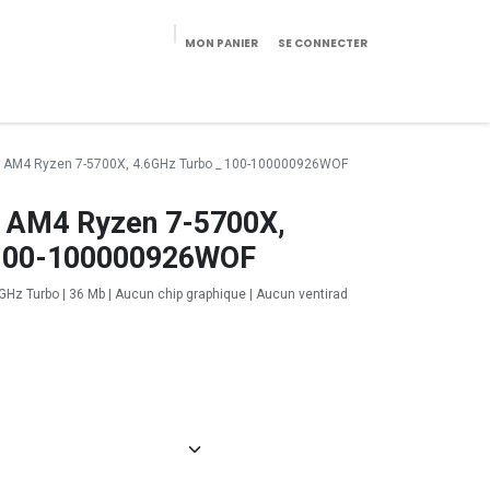
MON PANIER
SE CONNECTER
eekeries/Mobilier
Pièces détachées
Configurateur
 AM4 Ryzen 7-5700X, 4.6GHz Turbo _ 100-100000926WOF
 AM4 Ryzen 7-5700X,
 100-100000926WOF
GHz Turbo | 36 Mb | Aucun chip graphique | Aucun ventirad