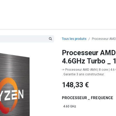
posants
Ordinateurs
Périphériques
Réseaux
Cables
G
Tous les produits
Processeur AMD
Processeur AMD
4.6GHz Turbo _
-> Processeur AMD AM4 | 8 core | 4.6 
. Garantie 3 ans constructeur.
148,33
€
PROCESSEUR _ FREQUENCE