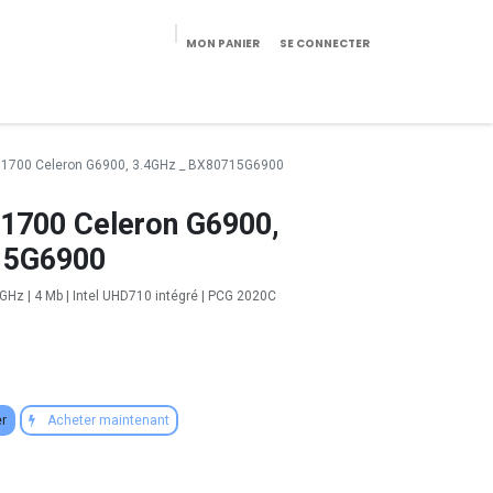
MON PANIER
SE CONNECTER
eekeries/Mobilier
Pièces détachées
Configurateur
l 1700 Celeron G6900, 3.4GHz _ BX80715G6900
 1700 Celeron G6900,
15G6900
4 GHz | 4 Mb | Intel UHD710 intégré | PCG 2020C
er
Acheter maintenant