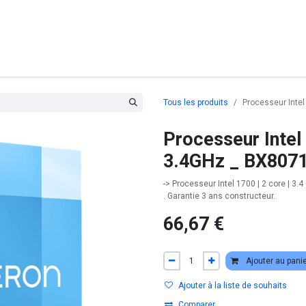
posants
Ordinateurs
Périphériques
Réseaux
Cables
G
Tous les produits
Processeur Inte
Processeur Intel
3.4GHz _ BX807
-> Processeur Intel 1700 | 2 core | 3.
. Garantie 3 ans constructeur.
66,67
€
Ajouter au pani
Ajouter à la liste de souhaits
Comparer