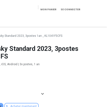
MON PANIER
SE CONNECTER
eekeries/Mobilier
Pièces détachées
Configurateur
rsky Standard 2023, 3postes 1an _ KL1041F5CFS
sky Standard 2023, 3postes
CFS
 iOS, Android | 3x postes, 1 an
er
Acheter maintenant