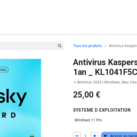
posants
Ordinateurs
Périphériques
Réseaux
Cables
G
Tous les produits
Antivirus Kaspe
Antivirus Kasper
1an _ KL1041F5
-> Antivirus 2023 | Windows, Mac Osx,
25,00
€
SYSTEME D EXPLOITATION
Ajouter au pani