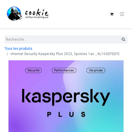
Tous les produits
Internet Security Kaspersky Plus 2023, 5postes 1an _ KL1042F5EFS