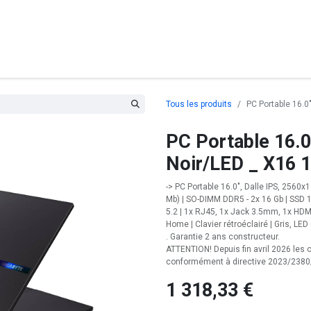
posants
Ordinateurs
Périphériques
Réseaux
Cables
G
Tous les produits
PC Portable 16.
PC Portable 16.0
Noir/LED _ X16
-> PC Portable 16.0", Dalle IPS, 2560x
Mb) | SO-DIMM DDR5 - 2x 16 Gb | SSD 1 
5.2 | 1x RJ45, 1x Jack 3.5mm, 1x HDM
Home | Clavier rétroéclairé | Gris, LE
. Garantie 2 ans constructeur.
ATTENTION! Depuis fin avril 2026 le
conformément à directive 2023/2380
1 318,33
€