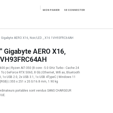
MON PANIER
SE CONNECTER
eekeries/Mobilier
Pièces détachées
Configurateur
0" Gigabyte AERO X16, Noir/LED _ X16 1VH93FRC64AH
" Gigabyte AERO X16,
 1VH93FRC64AH
1600 px | Ryzen AI7-350 (8 core - 5.0 GHz Turbo - Cache 24
To | GeForce RTX 5060, 8 Gb | Ethernet, Wifi ax, Bluetooth
I, 1x USB 2.0, 2x USB 3.1, 1x USB 4TypeC | Windows 11
D (RGB) | 355 x 251 x 20.0/16.8 mm, 1.90 kg
s ordinateurs portables sont vendus SANS CHARGEUR
/UE.