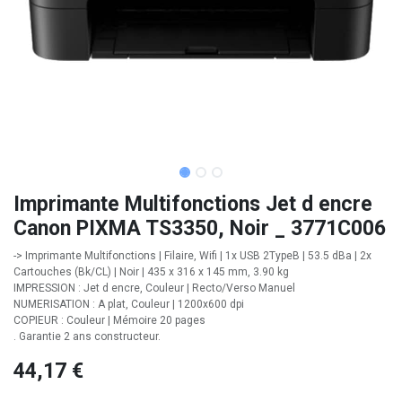
Imprimante Multifonctions Jet d encre
Canon PIXMA TS3350, Noir _ 3771C006
-> Imprimante Multifonctions | Filaire, Wifi | 1x USB 2TypeB | 53.5 dBa | 2x
Cartouches (Bk/CL) | Noir | 435 x 316 x 145 mm, 3.90 kg
IMPRESSION : Jet d encre, Couleur | Recto/Verso Manuel
NUMERISATION : A plat, Couleur | 1200x600 dpi
COPIEUR : Couleur | Mémoire 20 pages
. Garantie 2 ans constructeur.
44,17
€