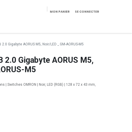
MON PANIER
SE CONNECTER
eekeries/Mobilier
Pièces détachées
Configurateur
USB 2.0 Gigabyte AORUS M5, Noir/LED _ GM-AORUS-M5
SB 2.0 Gigabyte AORUS M5,
-AORUS-M5
ons | Switches OMRON | Noir, LED (RGB) | 128 x 72 x 43 mm,