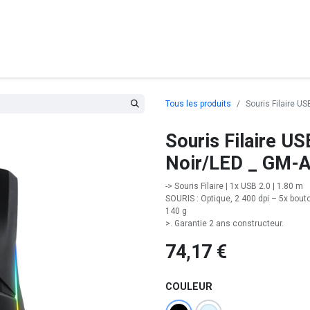
posants
Ordinateurs
Périphériques
Réseaux
Cables
G
Tous les produits
Souris Filaire 
Souris Filaire U
Noir/LED _ GM
-> Souris Filaire | 1x USB 2.0 | 1.80 m
SOURIS : Optique, 2 400 dpi – 5x bout
140 g
>. Garantie 2 ans constructeur.
74,17
€
COULEUR